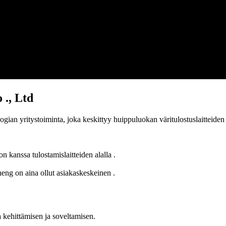
 ., Ltd
an yritystoiminta, joka keskittyy huippuluokan väritulostuslaitteiden ja 
kanssa tulostamislaitteiden alalla .
eng on aina ollut asiakaskeskeinen .
a kehittämisen ja soveltamisen.