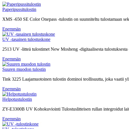
Paperipussitulostin
XMS -650 SE Color Onepass -tulostin on suunniteltu tulostamaan sekä 
Enemmän
UV -tasainen tulostuskone
2513 UV -litteä tulostimet New Mosheng -digitaalisesta tulostuksesta o
Enemmän
Suuren muodon tulostin
Tink 3225 Laajamuotoinen tulostin dominoi teollisuutta, joka vaatii ylis
Enemmän
Helpotustulostin
ZY-E3300B UV Kohokuviointi Tulostuslitteisen rullan integroidut laittee
Enemmän