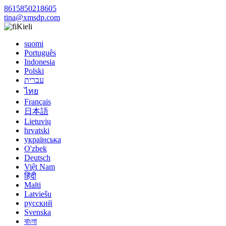
8615850218605
tina@xmsdp.com
Kieli
suomi
Português
Indonesia
Polski
עברית
ไทย
Français
日本語
Lietuvių
hrvatski
українська
O'zbek
Deutsch
Việt Nam
हिंदी
Malti
Latviešu
русский
Svenska
বাংলা