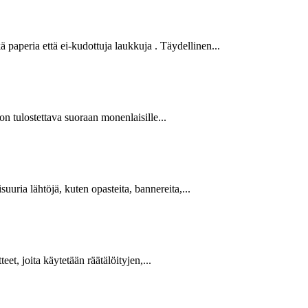
paperia että ei-kudottuja laukkuja . Täydellinen...
n tulostettava suoraan monenlaisille...
uuria lähtöjä, kuten opasteita, bannereita,...
t, joita käytetään räätälöityjen,...