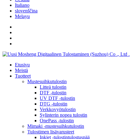
Italiano
slovenščina
Melayu
Etusivu
Meistä
Tuotteet
Mustesuihkutulostin
Litteä tulostin
DTF -tulostin
UV DTF -tulostin
DTG -tulostin
Verkkovyötulostin
Sylinterin nopea tulostin
OnePass -tulostin
Mimaki -mustesuihkutulostin
Tulostimen lisävarusteet
Inkjet -tulostintulostuspää