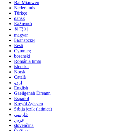
Bai Miaowen
Nederlands
Türkçe
dansk
Ελληνικά
한국어
magyar
Български
Eesti
Cymraeg
bosanski
România limbi
íslenska
Norsk
Català
اردو
English
Gaeilgenah Éireann
Español
Kreyòl Ayisyen
Srbija jezik (latinica)
فارسی
عربي
slovenčina
Čeština