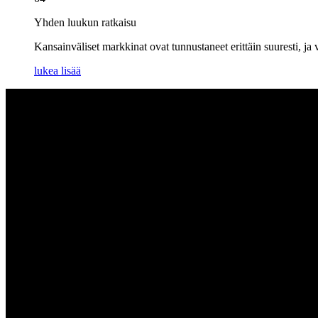
Yhden luukun ratkaisu
Kansainväliset markkinat ovat tunnustaneet erittäin suuresti, ja
lukea lisää