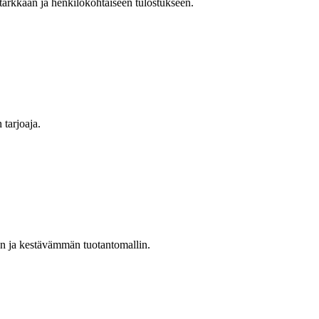
tarkkaan ja henkilökohtaiseen tulostukseen.
 tarjoaja.
 ja kestävämmän tuotantomallin.