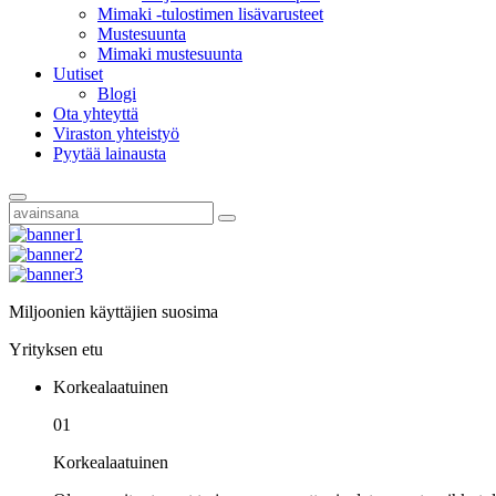
Mimaki -tulostimen lisävarusteet
Mustesuunta
Mimaki mustesuunta
Uutiset
Blogi
Ota yhteyttä
Viraston yhteistyö
Pyytää lainausta
Miljoonien käyttäjien suosima
Yrityksen etu
Korkealaatuinen
01
Korkealaatuinen