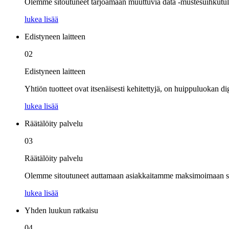
Olemme sitoutuneet tarjoamaan muuttuvia data -mustesuihkutulos
lukea lisää
Edistyneen laitteen
02
Edistyneen laitteen
Yhtiön tuotteet ovat itsenäisesti kehitettyjä, on huippuluokan dig
lukea lisää
Räätälöity palvelu
03
Räätälöity palvelu
Olemme sitoutuneet auttamaan asiakkaitamme maksimoimaan si
lukea lisää
Yhden luukun ratkaisu
04