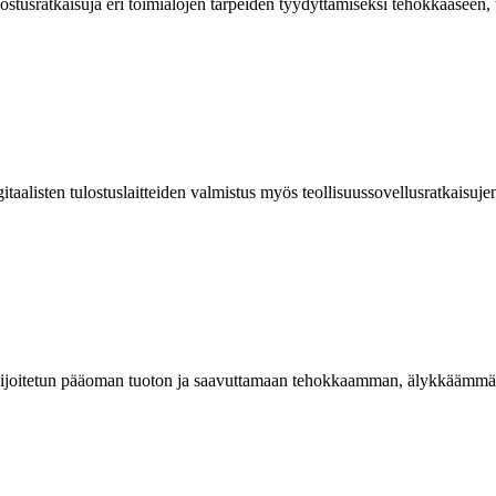
tusratkaisuja eri toimialojen tarpeiden tyydyttämiseksi tehokkaaseen, 
itaalisten tulostuslaitteiden valmistus myös teollisuussovellusratkaisujen
joitetun pääoman tuoton ja saavuttamaan tehokkaamman, älykkäämmän